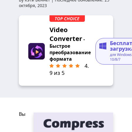
октября, 2023
Video
Converter
-
Беспла
Быстрое
загрузк
преобразование
для Windows
формата
10/8/7
4.
9 из 5
Вы