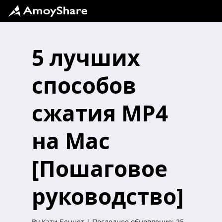
5 лучших
способов
сжатия MP4
на Mac
[Пошаговое
руководство]
By
Кэти Беннет
| Последнее обновление:
25