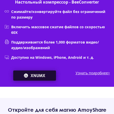
Настольный компрессор - BeeConverter
Сжимайте/конвертируйте файл без ограничений
по размеру
Включить массовое сжатие файлов со скоростью
60X
Поддерживается более 1,000 форматов видео/
аудио/изображений
Доступно на Windows, iPhone, Android и т. д.
Узнать подробнее>
XNUMX
Откройте для себя магию AmoyShare