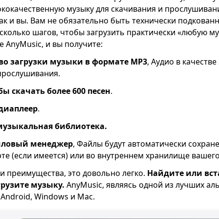
ококачественную музыку для скачивания и прослушиван
как и вы. Вам не обязательно быть технически подкован
есколько шагов, чтобы загрузить практически «любую му
е AnyMusic, и вы получите:
во загрузки музыки в формате MP3
, Аудио в качестве
прослушивания.
ы скачать более 600 песен
.
диаплеер
.
узыкальная библиотека.
ловый менеджер
, Файлы будут автоматически сохран
рте (если имеется) или во внутреннем хранилище вашег
и преимущества, это довольно легко.
Найдите или вста
грузите музыку.
AnyMusic, являясь одной из лучших ал
 Android, Windows и Mac.