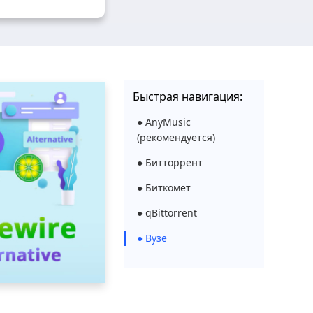
Быстрая навигация:
● AnyMusic
(рекомендуется)
● Битторрент
● Биткомет
● qBittorrent
● Вузе