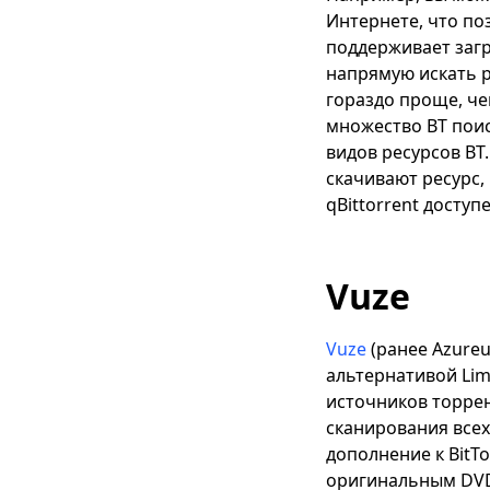
Интернете, что по
поддерживает загру
напрямую искать р
гораздо проще, че
множество BT поис
видов ресурсов BT.
скачивают ресурс,
qBittorrent доступ
Vuze
Vuze
(ранее Azure
альтернативой Lim
источников торрен
сканирования всех
дополнение к BitT
оригинальным DVD