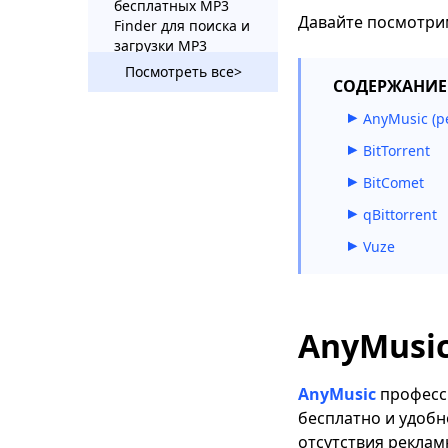
бесплатных MP3
Давайте посмотри
Finder для поиска и
загрузки MP3
Посмотреть все>
Обзор бесплатного
СОДЕРЖАНИЕ
MP3 Finder: самый
AnyMusic (р
впечатляющий MP3
Finder
BitTorrent
6 лучших поисковых
BitComet
загрузчиков MP3 для
qBittorrent
любителей музыки
Vuze
8 лучших веб-сайтов
для скачивания
музыки из Японии в
2023 году
AnyMusic
MP3 Rocket
Альтернативы [2023
Новый список]
AnyMusic
професс
бесплатно и удобн
2 замечательных
отсутствия реклам
метода загрузки