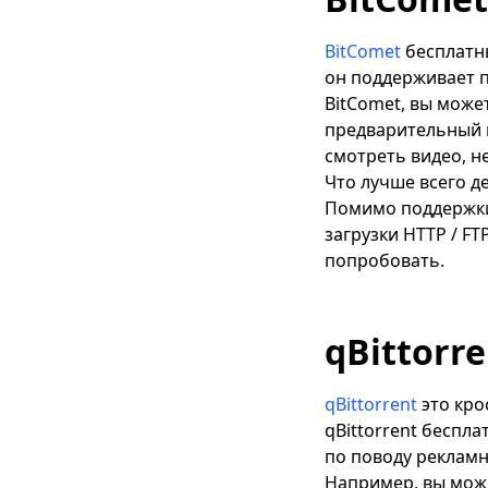
BitComet
бесплатны
он поддерживает по
BitComet, вы може
предварительный п
смотреть видео, н
Что лучше всего де
Помимо поддержки 
загрузки HTTP / FT
попробовать.
qBittorre
qBittorrent
это кро
qBittorrent беспла
по поводу рекламн
Например, вы може