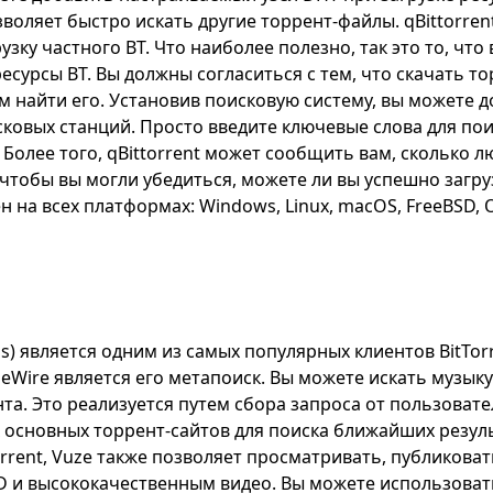
зволяет быстро искать другие торрент-файлы. qBittorren
зку частного BT. Что наиболее полезно, так это то, что
есурсы BT. Вы должны согласиться с тем, что скачать т
м найти его. Установив поисковую систему, вы можете 
ковых станций. Просто введите ключевые слова для по
 Более того, qBittorrent может сообщить вам, сколько 
 чтобы вы могли убедиться, можете ли вы успешно загру
ен на всех платформах: Windows, Linux, macOS, FreeBSD, O
us) является одним из самых популярных клиентов BitTor
eWire является его метапоиск. Вы можете искать музык
та. Это реализуется путем сбора запроса от пользовател
 основных торрент-сайтов для поиска ближайших резуль
orrent, Vuze также позволяет просматривать, публиковат
 и высококачественным видео. Вы можете использовать