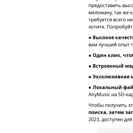
предоставить выс
музыки на iPhone
меломану, так же 
[13 лучших] Лучшие
требуется всего н
сайты для загрузки
хотите. Попробуйт
MP3 2023
(бесплатно,
●
Высокое качест
безопасно, быстро)
вам лучший опыт 
[3 замечательных
●
Один клик, чтоб
способа] Как сделать
видео своим
●
Встроенный ме
рингтоном
●
Эксклюзивная м
Обзор OKmusi |
Лучший сайт для
●
Локальный фай
бесплатного
AnyMusic на SD-ка
скачивания MP3
Чтобы получить эт
поиска, затем за
2023, доступен для