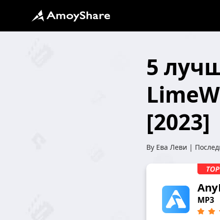
5 луч
LimeW
[2023]
By
Ева Леви
| Послед
Any
MP3