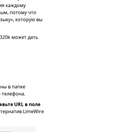
ия каждому
ным, потому что
зыку», которую вы
 320k может дать
ены в папке
о телефона.
вьте URL в поле
ьтернатив LimeWire