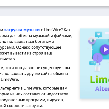
ям
загрузка музыки
с LimeWire? Как
орма для обмена музыкой и файлами,
обно пользоваться богатыми
урсами. Однако сопутствующее
ожет вывести из строя ваш
пьютер.
м, хотя оно давно не существует, вы
использовать другие сайты обмена
 LimeWire.
альтернатив LimeWire, которые вам
орые из них составляют недостаток
 вредоносных программ, вирусов,
ой скорости загрузки.