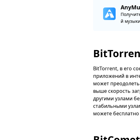
AnyMu
Получит
й музыки
BitTorren
BitTorrent, в его 
приложений в инте
может преодолеть
выше скорость заг
другими узлами б
стабильными узлам
можете бесплатно 
BitComet