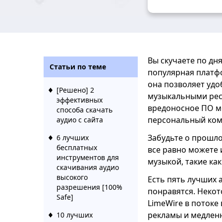
Вы скучаете по дн
Статьи по теме
популярная платф
она позволяет уд
[Решено] 2
музыкальными рес
эффективных
вредоносное ПО м
способа скачать
персональный ком
аудио с сайта
Забудьте о прошло
6 лучших
бесплатных
все равно можете 
инструментов для
музыкой, такие как
скачивания аудио
высокого
Есть пять лучших 
разрешения [100%
понравятся. Некот
Safe]
LimeWire в потоке
рекламы и медленн
10 лучших