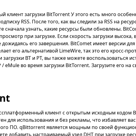
й клиент загрузки BitTorrent У этого есть много особе
дписку RSS. После того, как вы следили за RSS на ресу
те сначала узнать, какие ресурсы были обновлены. BitC
росмотр при загрузке. Если скорость загрузки высока,
е дожидаясь его завершения. BitComet имеет версии дл
лает его альтернативой LimeWire, так это его кросс-про
загрузки BT и PT, вы также можете воспользоваться и
P / eMule во время загрузки BitTorrent. Загрузите его на 
nt
ссплатформенный клиент с открытым исходным кодом Bi
тен для использования и без рекламы, что избавляет ва
ого ПО. qBittorrent является мощным по своей функцио
те добавить настраиваемый узел DHT при загрузке ресу