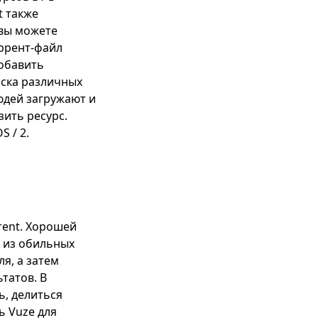
t также
 вы можете
оррент-файл
добавить
иска различных
людей загружают и
зить ресурс.
S / 2.
rent. Хорошей
у из обильных
я, а затем
татов. В
ь, делиться
 Vuze для