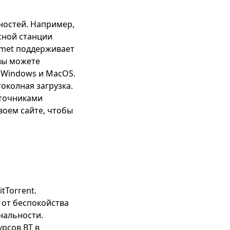
нностей. Например,
рсной станции
omet поддерживает
 вы можете
я Windows и MacOS.
токолная загрузка.
сточниками
своем сайте, чтобы
tTorrent.
с от беспокойства
нальности.
рсов BT в