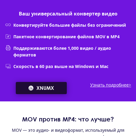
Ваш универсальный конвертер видео
Конвертируйте большие файлы без ограничений
Пакетное конвертирование файлов MOV в MP4
Поддерживаются более 1,000 видео / аудио
форматов
Скорость в 60 раз выше на Windows и Mac
Узнать подробнее>
XNUMX
MOV против MP4: что лучше?
MOV — это аудио- и видеоформат, используемый для