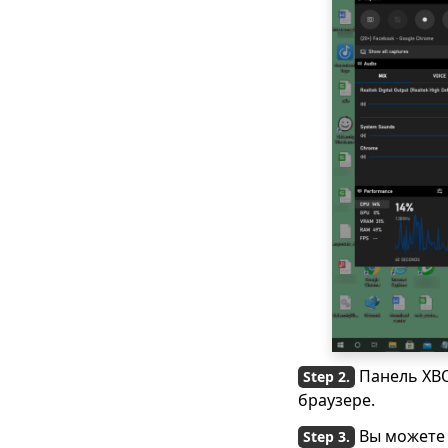
сохраненные
сообщения на
Facebook [самые
простые способы]
Почему Facebook
продолжает
останавливаться и
как это исправить
[2023]
Почему Facebook
такой медленный?
Исправить на ПК и
телефоне
[Обновление 2023]
[Проверенные
советы] Исправьте
Панель XBO
видео в Facebook,
которые не
браузере.
воспроизводятся
Вы можете 
мгновенно