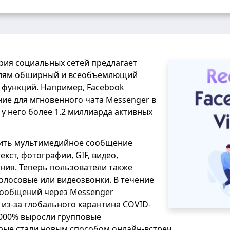
рия социальных сетей предлагает
елям обширный и всеобъемлющий
 функций. Например, Facebook
ие для мгновенного чата Messenger в
с у него более 1.2 миллиарда активных
ить мультимедийное сообщение
екст, фотографии, GIF, видео,
ния. Теперь пользователи также
олосовые или видеозвонки. В течение
 сообщений через Messenger
 из-за глобального карантина COVID-
,000% выросли групповые
рые стали новым способом онлайн-встреч.