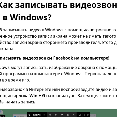
 Как записывать видеозво
 в Windows?
б записывать видео в Windows с помощью встроенного 
оенное устройство записи экрана может не иметь такого
ойство записи экрана стороннего производителя, этого 
экрана.
аписывать видеозвонки Facebook на компьютере
!
dows могут записывать изображение с экрана с помощь
й программы на компьютере с Windows. Первоначально
 во время игр.
идеозвонок в Интернете или воспроизведите видео и з
омощью ярлыка
Win + G
на клавиатуре. Затем щелкните тр
бы начать запись.