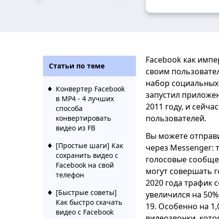
Facebook как импе
Статьи по теме
своим пользоват
набор социальных
Конвертер Facebook
запустил приложен
в MP4 - 4 лучших
2011 году, и сейча
способа
пользователей.
конвертировать
видео из FB
Вы можете отправ
[Простые шаги] Как
через Messenger: т
сохранить видео с
голосовые сообще
Facebook на свой
могут совершать г
телефон
2020 года трафик
[Быстрые советы]
увеличился на 50%
Как быстро скачать
19. Особенно на 1
видео с Facebook
видеозвонки, кото