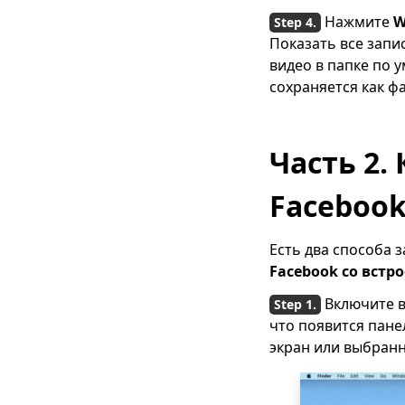
Нажмите
W
Как добавить музыку
в сообщение
Показать все запи
Facebook [Профиль и
видео в папке по 
история]
сохраняется как ф
Как успешно
восстановить
удаленные
Часть 2.
сообщения Facebook
Facebook
Загрузчик видео
FBDOWN | 7 лучших
альтернатив для
Есть два способа з
сохранения видео в
FB
Facebook со встр
Включите в
что появится пане
экран или выбранн