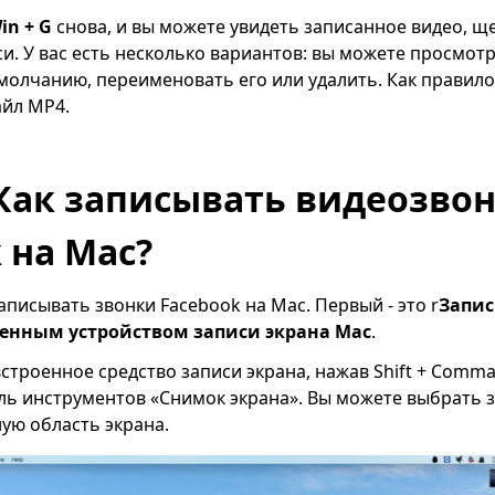
in + G
снова, и вы можете увидеть записанное видео, щ
си. У вас есть несколько вариантов: вы можете просмот
умолчанию, переименовать его или удалить. Как правило,
айл MP4.
 Как записывать видеозво
 на Mac?
аписывать звонки Facebook на Mac. Первый - это r
Запис
оенным устройством записи экрана Mac
.
строенное средство записи экрана, нажав Shift + Comman
ль инструментов «Снимок экрана». Вы можете выбрать з
ую область экрана.