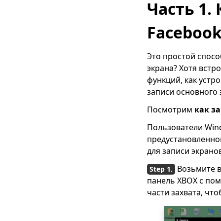
Часть 1.
[Проверено]
Эффективный способ
Facebook
легко загружать
частные видео с
Это простой спосо
Facebook 2023
экрана? Хотя встр
Как сделать ваш
функций, как устр
Facebook приватным
записи основного 
и защитить вашу
конфиденциальность
Посмотрим
как з
[Обновление 2023]
Пользователи Win
12 лучших
предустановленно
загрузчиков видео с
для записи экранов
Facebook |
Попробуйте их
Возьмите в
[100% Work] Скачать
панель XBOX с п
видео из Facebook
части захвата, что
Messenger 2023
Как найти