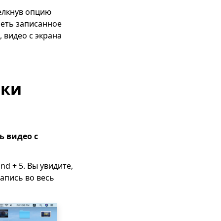
елкнув опцию
реть записанное
 видео с экрана
нки
ь видео с
d + 5. Вы увидите,
апись во весь