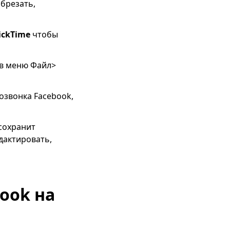
обрезать,
ickTime
чтобы
 в меню Файл>
озвонка Facebook,
сохранит
дактировать,
book на