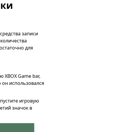
нки
средства записи
 количества
достаточно для
ю XBOX Game bar,
 он использовался
апустите игровую
етий значок в