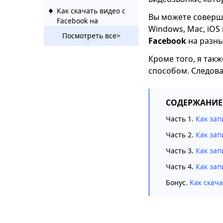
Как скачать видео с
Вы можете соверш
Facebook на
Windows, Mac, iOS 
компьютер 2023
Посмотреть все>
Facebook
на разны
Как конвертировать
Кроме того, я такж
Facebook в MP3 на
ПК, Mac, Android и
способом. Следова
iPhone
Как размещать
СОДЕРЖАНИЕ
сообщения в
Facebook (HD-видео,
Часть 1.
Как зап
GIF и PDF)
Часть 2.
Как зап
[Совет] Как легко
Часть 3.
Как зап
скачать живое видео
с Facebook
Часть 4.
Как зап
10 лучших
Бонус.
Как скача
загрузчиков видео с
Facebook Chrome
[обновлено в 2023
году]