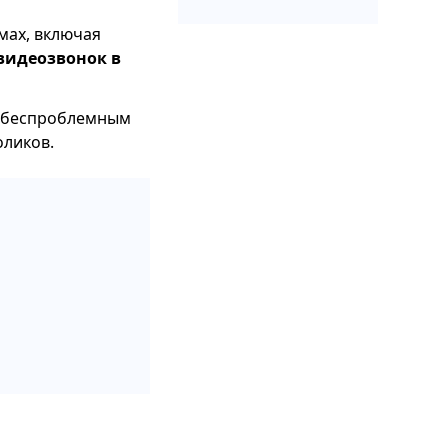
мах, включая
видеозвонок в
беспроблемным
оликов.