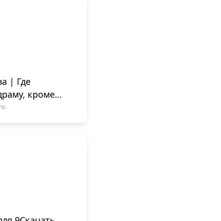
а | Где
драму, кроме
ns
для 9Скачать