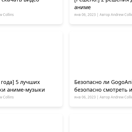
аниме
 Collins
янв 06, 2023 | Автор Andrew Colli
 года] 5 лучших
Безопасно ли GogoAn
зки аниме-музыки
безопасно смотреть 
 Collins
янв 06, 2023 | Автор Andrew Colli