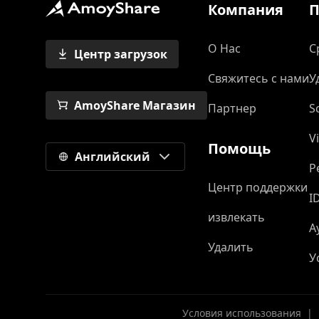
Компания
П
О Нас
С
Центр загрузок
Свяжитесь с нами
У
AmoyShare Магазин
Партнер
S
V
Помощь
Английский
Р
Центр поддержки
I
извлекать
А
Удалить
У
Условия использования
|