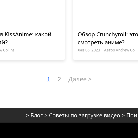
 KissAnime: какой
Обзор Crunchyroll: э
ий?
смотреть аниме?
 Collins
янв 06, 2023 | Автор Andrew Colli
1
2
Далее >
>
Блог
>
Советы по загрузке видео
>
Пои