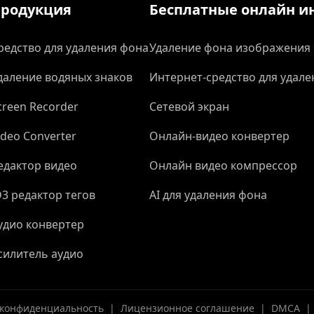
родукция
Бесплатные онлайн и
редство для удаления фона
Удаление фона изображения
даление водяных знаков
Интернет-средство для удале
creen Recorder
Сетевой экран
ideo Converter
Онлайн-видео конвертер
едактор видео
Онлайн видео компрессор
D3 редактор тегов
AI для удаления фона
удио конвертер
силитель аудио
конфиденциальность
|
Лицензионное соглашение
|
DMCA
|