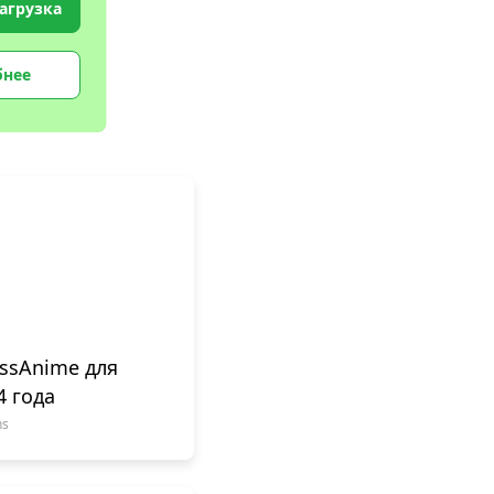
агрузка
бнее
issAnime для
4 года
ns