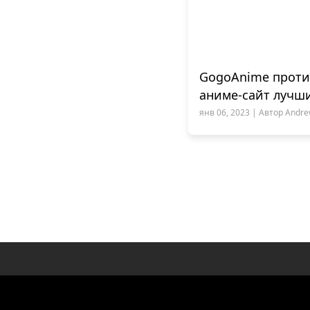
GogoAnime против
аниме-сайт лучш
янв 06, 2023 | Автор Andrew