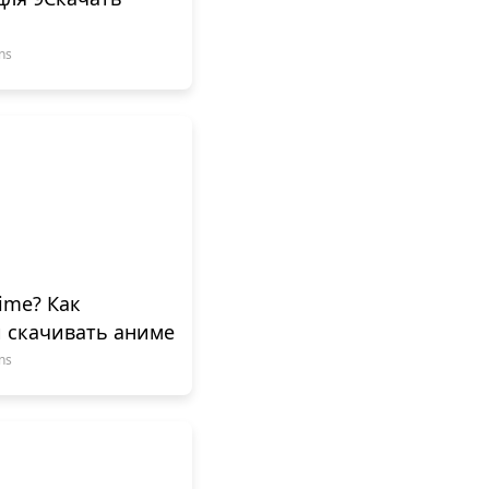
ns
ime? Как
и скачивать аниме
ns