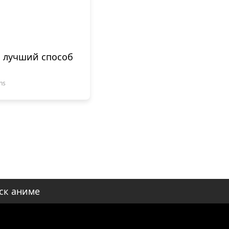
то лучший способ
ns
ск аниме