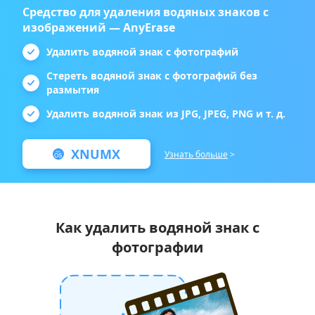
Средство для удаления водяных знаков с
изображений — AnyErase
Удалить водяной знак с фотографий
Стереть водяной знак с фотографий без
размытия
Удалить водяной знак из JPG, JPEG, PNG и т. д.
XNUMX
Узнать больше
>
Как удалить водяной знак с
фотографии