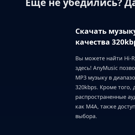
Еще не убедились? Д
Скачать музык
качества 320kb
Вы можете найти Hi-R
здесь! AnyMusic позв
MP3 музыку в диапазо
320kbps. Кроме того, 
распространенные ау
как M4A, также досту
выбора.