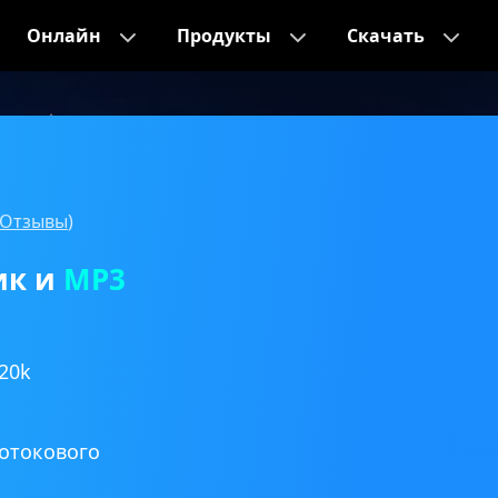
Онлайн
Продукты
Скачать
Отзывы
)
ик и
MP3
20k
потокового