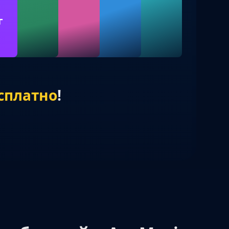
г
сплатно
!