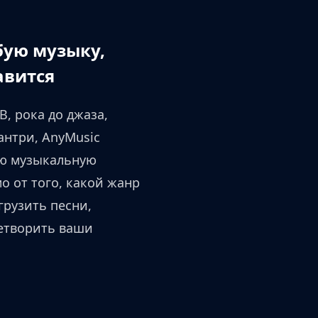
бую музыку,
авится
B, рока до джаза,
антри, AnyMusic
ю музыкальную
о от того, какой жанр
грузить песни,
етворить ваши