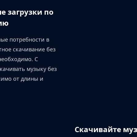
е загрузки по
ию
ные потребности в
тное скачивание без
необходимо. С
качивать музыку без
симо от длины и
Скачивайте муз