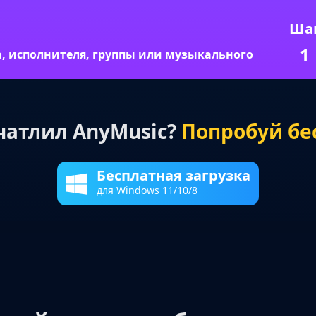
Ша
1
а, исполнителя, группы или музыкального
чатлил AnyMusic?
Попробуй бе
Бесплатная загрузка
для Windows 11/10/8