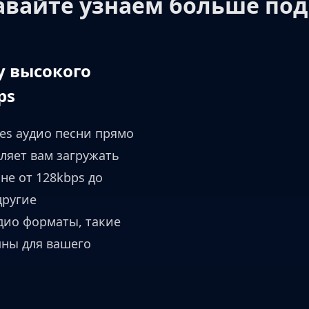
авайте узнаем больше под
у высокого
ps
es аудио песни прямо
оляет вам загружать
не от 128kbps до
другие
дио форматы, такие
пны для вашего