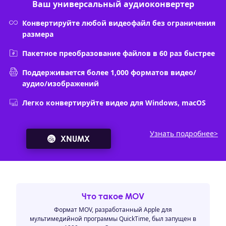
Ваш универсальный аудиоконвертер
Конвертируйте любой видеофайл без ограничения
размера
Пакетное преобразование файлов в 60 раз быстрее
Поддерживается более 1,000 форматов видео/
аудио/изображений
Легко конвертируйте видео для Windows, macOS
Узнать подробнее>
XNUMX
Что такое MOV
Формат MOV, разработанный Apple для
мультимедийной программы QuickTime, был запущен в