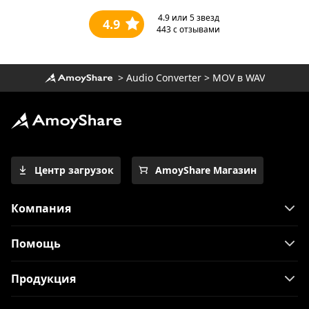
4.9
или 5 звезд
4.9
443
с отзывами
>
Audio Converter
>
MOV в WAV
Центр загрузок
AmoyShare Магазин
Компания
Помощь
Продукция