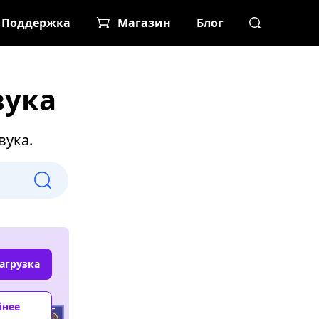
Поддержка
Магазин
Блог
вука
вука.
агрузка
бнее