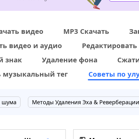
ачать видео
MP3 Скачать
За
ть видео и аудио
Редактировать
й знак
Удаление фона
Сжати
ь музыкальный тег
Советы по ул
ю шума
Методы Удаления Эха & Ревербераци