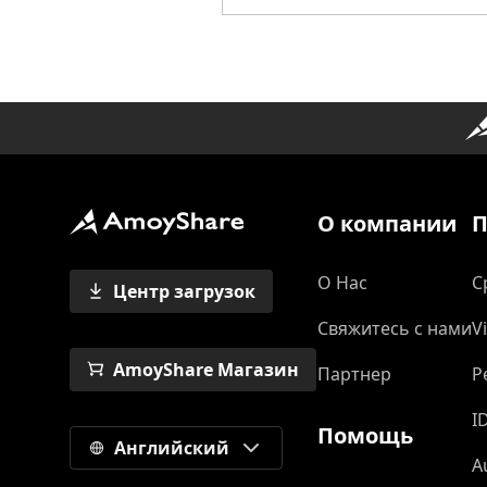
O компании
П
О Нас
С
Центр загрузок
Свяжитесь с нами
V
AmoyShare Магазин
Партнер
Р
I
Помощь
Английский
A