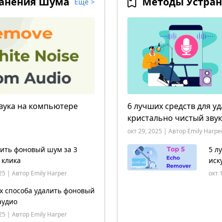
ранения Шума
Еще
>
звука на компьютере
6 лучших средств для у
кристально чистый звук
окт 29, 2025 | Автор Emily Harpe
лить фоновый шум за 3
5 л
 клика
иск
Win
25 | Автор Emily Harper
окт 
х способа удалить фоновый
аудио
25 | Автор Emily Harper