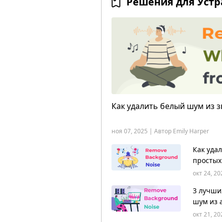
Решения для Уст
Как удалить белый шум из 
ноя 07, 2025 | Автор Emily Harper
Как уда
простых
окт 24, 20
3 лучши
шум из 
окт 21, 20