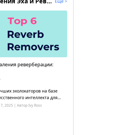
Методы Устранения Эха и Реверберации
Еще
>
даления реверберации:
r
учших эхолокаторов на базе
усственного интеллекта для
dows в 2025 году
17, 2025 | Автор Ivy Ross