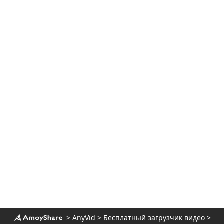
6 лучших бесплатных сайтов для
загрузки музыкального видео | Скачать
музыкальные клипы HD
>
AnyVid
>
Бесплатный загрузчик видео
>