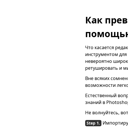
Photoshop
[Проверено]
Как поставить
Как прев
водяной знак на
фотографии на
помощью
мобильном
телефоне/ПК/Mac/в
Интернете — Easy
Что касается ред
Tech
инструментом для
невероятно широк
Как сделать кого-то с
фотографии в
ретушировать и ми
Photoshop
Вне всяких сомнен
[Подробное
руководство]
возможности легк
6 лучших
Естественный вопр
приложений для
знаний в Photosho
удаления людей из
фона (iOS и Android)
Не волнуйтесь, во
Как эффективно
Импортиру
добавить логотип к