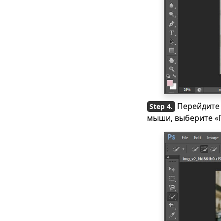
Как убрать блики с
фотографии — 5
лучших способов в
2023 году
Как удалить текст с
изображения без
удаления фона?
Как удалить
Перейдите 
человека с
мыши, выберите «П
фотографии на
iPhone [решено]