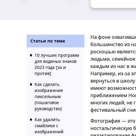
На фоне охвативш
Статьи по теме
большинство из на
роскошью являетс
10 лучших программ
людьми, семейное 
для водяных знаков
каждым из нас в ж
2023 года [за и
Например, из-за э
против]
вернуться в школу 
Как сделать
имеют возможности
изображение
приближением Нов
пиксельным
многих людей, не 
(пошаговое
руководство)
фестивальный сним
Как удалить
Фотография — это
смайлики с
ностальгическую б
изображений
редактирования фо