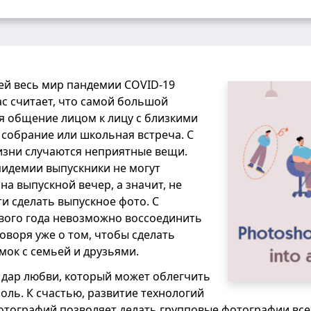
ей весь мир пандемии COVID-19
с считает, что самой большой
я общение лицом к лицу с близкими
собрание или школьная встреча. С
изни случаются неприятные вещи.
пидемии выпускники не могут
на выпускной вечер, а значит, не
 сделать выпускное фото. С
ого года невозможно воссоединить
говоря уже о том, чтобы сделать
ок с семьей и друзьями.
 дар любви, который может облегчить
оль. К счастью, развитие технологий
тографий позволяет делать групповые фотографии всех