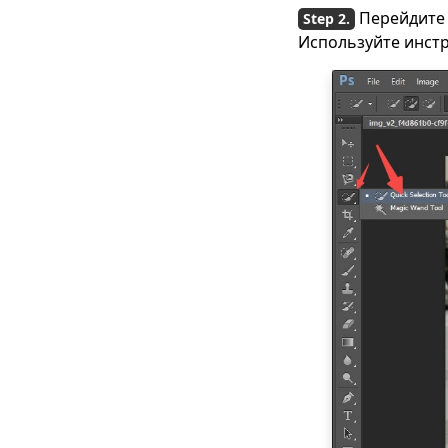
Перейдите 
изображению
[Конкретные шаги]
Используйте инстр
Как избавиться от
теней на
фотографиях
[Пошаговое
руководство]
Как использовать
ластик объектов на
iPhone [Пошаговое
руководство]
Как удалить водяной
знак Getty Images |
Работай как по
волшебству
7 полезных
бесплатных
приложений для
удаления ненужных