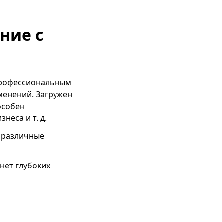
ние с
 профессиональным
менений. Загружен
особен
неса и т. д.
ь различные
нет глубоких