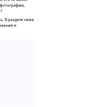
а фотографию,
о?
ь. В разделе ниже
ажение и