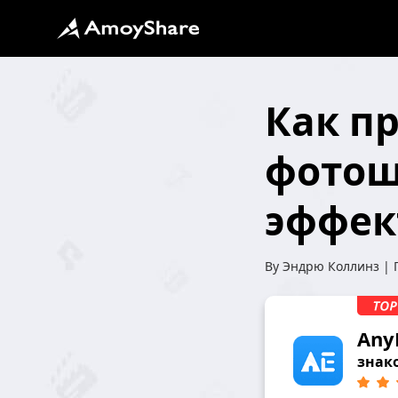
Как пр
фотош
эффек
By
Эндрю Коллинз
| 
Any
знако