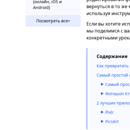
(онлайн, iOS и
вернуться в то же
Android)
используя инструм
Как удалить водяной
Посмотреть все>
Если вы хотите ис
знак с фотографий
на ПК / Mac /
мы поделимся с ва
телефоне 2023 г.
конкретными урока
Как удалить что-то с
изображения
Содержание
[Простые и
бесплатные
Как превратить
инструменты]
Самый простой 
Как удалить
Самый прост
человека с
фотографии —
Фотошоп Кто
потрясающие
результаты
2 лучших прило
Pixlr
Как добавить
человека на
PicsArt
фотографию без