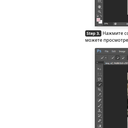
объектов с
фотографии
Как удалить текст с
изображения с
помощью удобных
Нажмите со
инструментов
можете просмотрет
Как использовать
средство для
удаления водяных
знаков Pixlr
[подробные шаги]
Как удалить стикеры
в Snapchat
[Пошаговое
руководство]
4 полезных способа
удаления фильтров
Snapchat — работает
на 100%