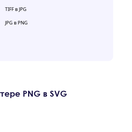
TIFF в JPG
JPG в PNG
тере PNG в SVG