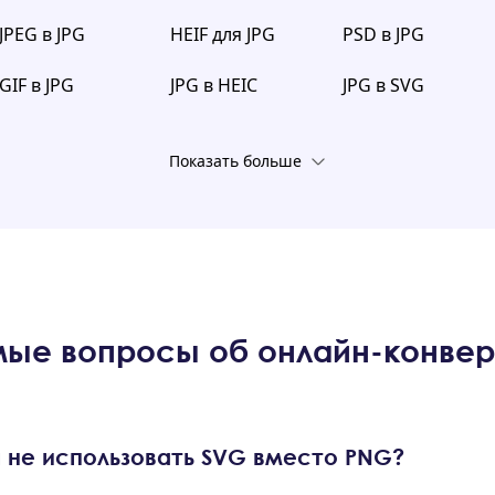
JPEG в JPG
HEIF для JPG
PSD в JPG
GIF в JPG
JPG в HEIC
JPG в SVG
Показать больше
мые вопросы об онлайн-конвер
 не использовать SVG вместо PNG?