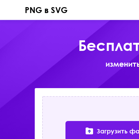
PNG в SVG
Бесплат
изменит
Загрузить ф