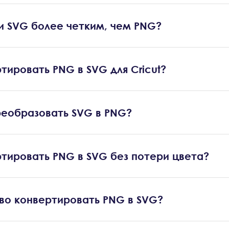
ли SVG более четким, чем PNG?
тировать PNG в SVG для Cricut?
реобразовать SVG в PNG?
ртировать PNG в SVG без потери цвета?
во конвертировать PNG в SVG?