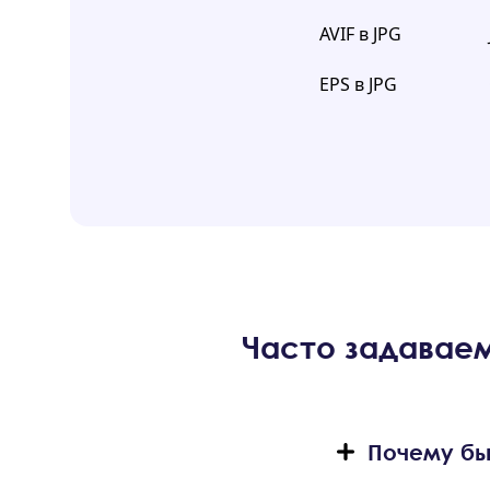
AVIF в JPG
EPS в JPG
Часто задавае
Почему бы