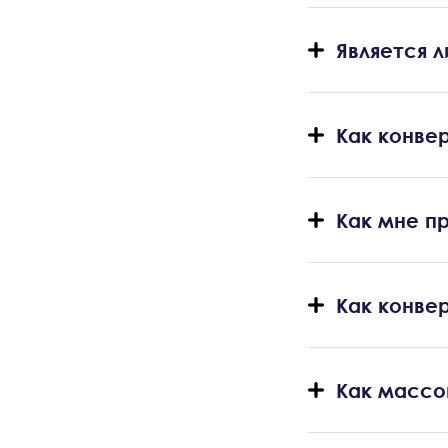
Является 
Как конвер
Как мне п
Как конве
Как массо