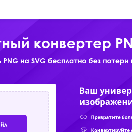
Онлайн
Продукты
Скачать
ный конвертер P
ь PNG на SVG бесплатно без потери 
Ваш универ
изображен
Превратите бол
айл
Конвертируйте 