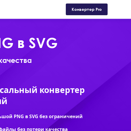
Поддержка
Магазин
Блог
Конвертер Pro
NG в SVG
качества
сальный конвертер
ий
ьшой PNG в SVG без ограничений
файлы без потери качества