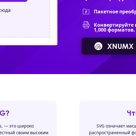
сюда
Пакетное преобр
Конвертируйте 
1,000 форматов.
XNUMX
NG?
Чт
cs, — это широко
SVG означает мас
естный своим высоким
распространенный фо