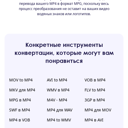
перевода вашего MP4 в формат MPG, поскольку весь
процесс преобразования не оставит на ваших видео
водяных знаков или логотипов.
Конкретные инструменты
конвертации, которые могут вам
понравиться
MOV to MP4
AVI to MP4
VOB в MP4
MKV для MP4
WMV в MP4
FLV to MP4
MPG в MP4
M4V - MP4
3GP в MP4
SWF в MP4
MP4 для WAV
MP4 для MOV
MP4 в VOB
MP4 to WMV
MP4 в AVI