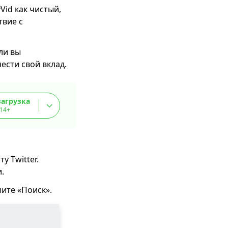
id как чистый,
твие с
ли вы
ести свой вклад.
загрузка
.14+
у Twitter.
.
мите «Поиск».