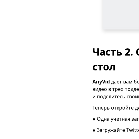
Часть 2.
стол
AnyVid
дает вам бо
видео в трех под
и поделитесь свои
Теперь откройте д
● Одна учетная зап
● Загружайте Twitt