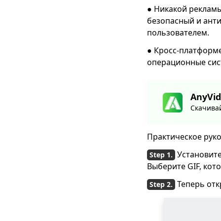
● Никакой рекламы
безопасный и анти
пользователем.
● Кросс-платформе
операционные сист
AnyVid
Скачивай
Практическое руко
Установите
Выберите GIF, кото
Теперь отк