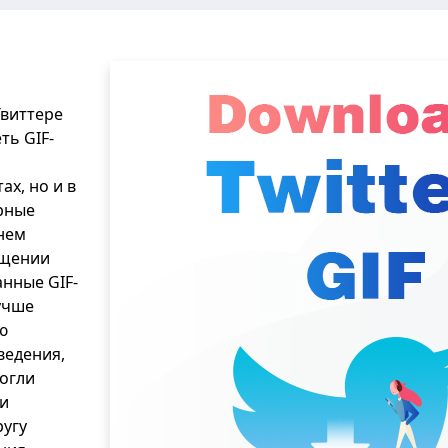
Твиттере
ть GIF-
ах, но и в
рные
нем
щении
нные GIF-
учше
ю
ведения,
огли
ни
ругу