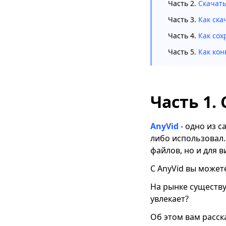
Часть 2.
Скачать
конвертируйте
видео для Twitter
Часть 3.
Как ска
Часть 4.
Как сох
Часть 5.
Как кон
Часть 1. 
AnyVid
- одно из с
либо использовал. 
файлов, но и для в
С AnyVid вы может
На рынке существуе
увлекает?
Об этом вам расск