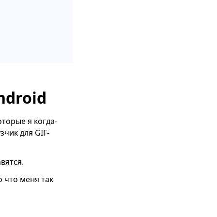
ndroid
оторые я когда-
зчик для GIF-
вятся.
о что меня так