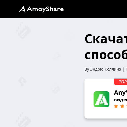
Скачат
способ
By
Эндрю Коллинз
| 
Any
виде