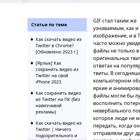
GIF стал таким же
Статьи по теме
узнаваемым, как и
изображение, и в 
Как скачать видео из
часто можно увиде
Twitter в Chrome?
файлы не только в
[Обновлено 2023 г.]
оригинальных твит
[Ярлык] Как
ответах на популя
сохранить видео из
твиты. В сегодняш
Twitter на свой
компьютерном об
iPhone 2023
яркие и анимирова
Как сохранить видео
файлы могли бы л
из Twitter на ПК (без
восполнить потер
навязчивой
невербального по
рекламы)
которое люди не м
Как скачать видео из
передать, когда о
Twitter | Ничего
отправляли друг д
подозрительного и