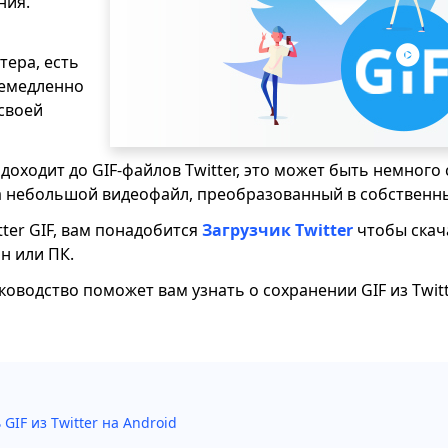
ния.
тера, есть
немедленно
 своей
доходит до GIF-файлов Twitter, это может быть немного с
F, а небольшой видеофайл, преобразованный в собственны
tter GIF, вам понадобится
Загрузчик Twitter
чтобы скач
н или ПК.
ководство поможет вам узнать о сохранении GIF из Twitt
 GIF из Twitter на Android