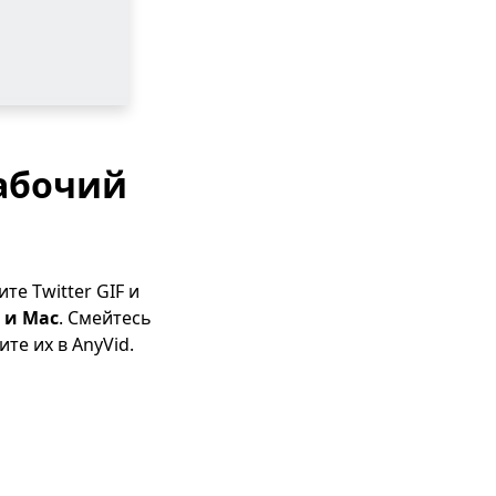
рабочий
те Twitter GIF и
 и Mac
. Смейтесь
те их в AnyVid.