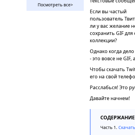
текстовые сообще
без рекламы
Посмотреть все>
Если вы частый
[Решено] Видео из
пользователь Твит
Twitter не
воспроизводятся в
ли у вас желание 
Chrome и телефоне
сохранить GIF для
коллекции?
Как разместить
видео в Твиттере
Однако когда дело 
[Полное
- это вовсе не GI
руководство]
Чтобы скачать Twi
5 лучших
его на свой телефо
приложений для
загрузки видео из
Расслабься! Это ру
Twitter для ПК и
телефона
Давайте начнем!
Лучшие способы
загрузки видео с
СОДЕРЖАНИЕ
Twitter Android
Часть 1.
Скачать
Top 4 Twitter Video
Converter: