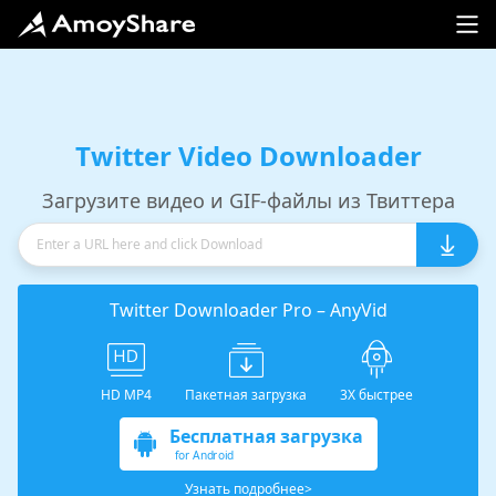
Twitter Video Downloader
Загрузите видео и GIF-файлы из Твиттера
Twitter Downloader Pro – AnyVid
HD MP4
Пакетная загрузка
3X быстрее
Бесплатная загрузка
for Android
Узнать подробнее>