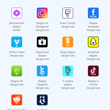
Бесплатное
Видео из
Клип Twitch
Видео
видео
Instagram
Загрузчик
facebook
Finder
Загрузчик
Загрузчик
Vimeo Video
Никонико
Окру Видео
Snapchat
Загрузчик
Видео
Загрузчик
видео
Загрузчик
Загрузчик
Видео 4K
Видео
V живое
Видео в
Загрузчик
KeepVid
видео
ТикТок
Загрузчик
Загрузчик
Загрузчик