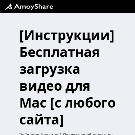
[Инструкции]
Бесплатная
загрузка
видео для
Mac [с любого
сайта]
By
Эндрю Коллинз
| Последнее обновление: