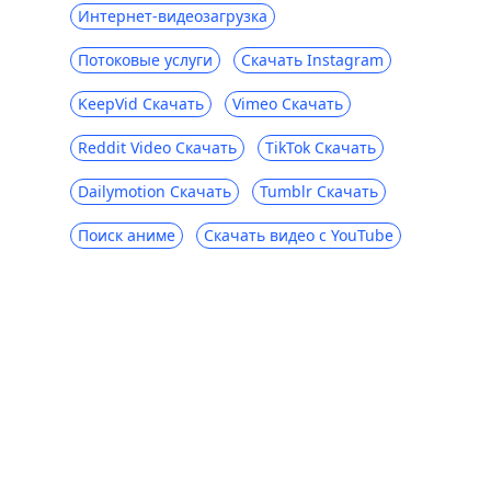
Интернет-видеозагрузка
Потоковые услуги
Скачать Instagram
KeepVid Скачать
Vimeo Скачать
Reddit Video Скачать
TikTok Скачать
Dailymotion Скачать
Tumblr Скачать
Поиск аниме
Скачать видео с YouTube