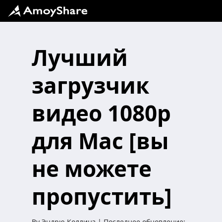
Лучший
загрузчик
видео 1080p
для Mac [вы
не можете
пропустить]
By
Эндрю Коллинз
| Последнее обновление: