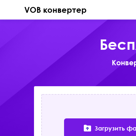
VOB конвертер
Бесп
Конвер
Загрузить ф