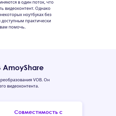
иняются в один поток, что
ь видеоконтент. Однако
 некоторых ноутбуках без
л доступным практически
 вам помочь.
B AmoyShare
преобразования VOB. Он
его видеоконтента.
Совместимость с