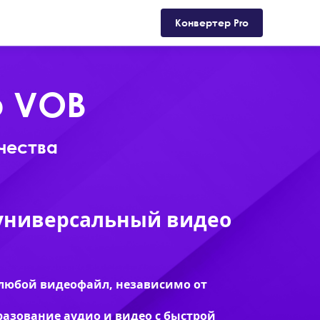
Поддержка
Магазин
Блог
Конвертер Pro
р VOB
ачества
универсальный видео
любой видеофайл, независимо от
разование аудио и видео с быстрой