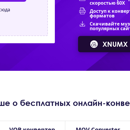
скоростью 60X
сюда
Доступ к конвер
форматов
Скачивайте музы
популярных сай
XNUMX
ше о бесплатных онлайн-конв
VOB конвертер
MOV Converter