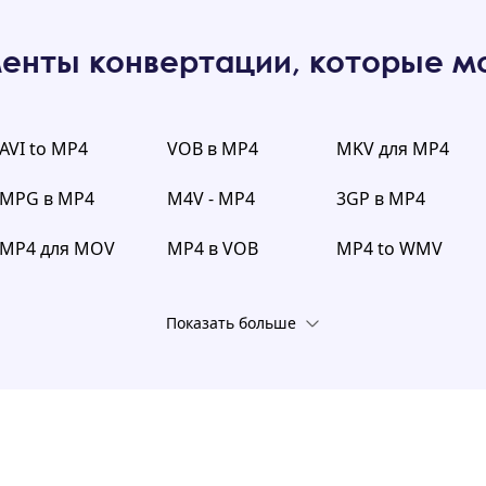
енты конвертации, которые мо
AVI to MP4
VOB в MP4
MKV для MP4
MPG в MP4
M4V - MP4
3GP в MP4
MP4 для MOV
MP4 в VOB
MP4 to WMV
Показать больше