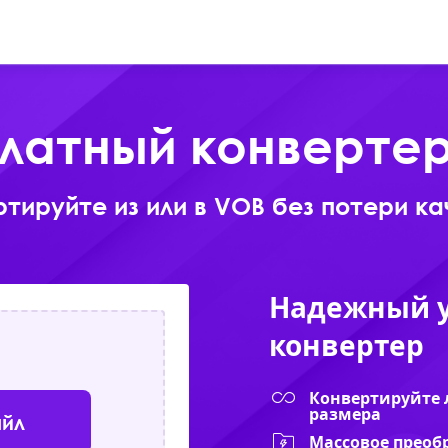
Онлайн
Продукты
Скачать
латный конверте
тируйте из или в VOB без потери к
Надежный 
конвертер
Конвертируйте 
размера
айл
Массовое преоб