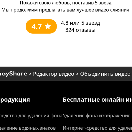
Покажи свою любовь, поставив 5 звезд!
Мы продолжим предлагать вам лучшее видео слияния.
4.8
или 5 звезд
4.7
324
отзывы
>
Редактор видео
>
Объединить видео
родукция
Бесплатные онлайн и
редство для удаления фона
Удаление фона изображения
даление водяных знаков
Интернет-средство для удале