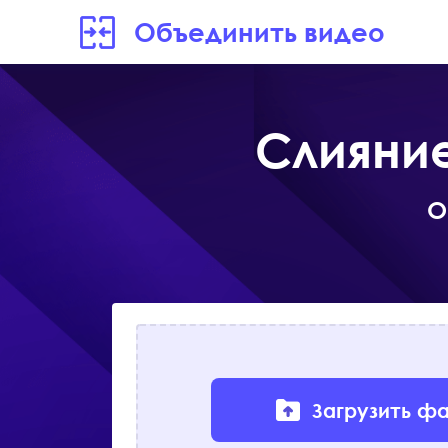
Объединить видео
Слияни
О
Загрузить ф