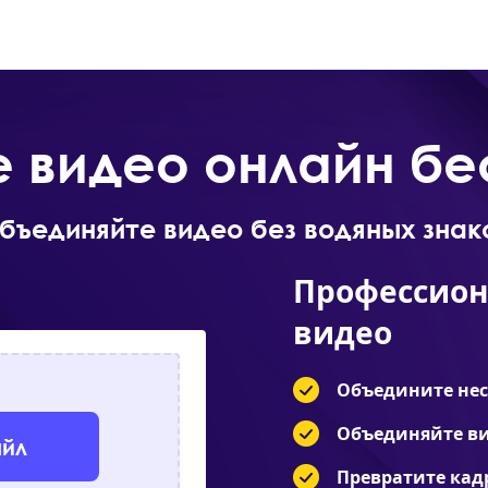
Онлайн
Продукты
Скачать
е видео онлайн бе
бъединяйте видео без водяных знак
Профессион
видео
Объедините нес
Объединяйте ви
айл
Превратите кад