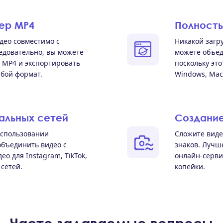
ер MP4
Полность
део совместимо с
Никакой загру
довательно, вы можете
можете объед
 MP4 и экспортировать
поскольку эт
бой формат.
Windows, Mac,
альных сетей
Создание
использовании
Сложите виде
объединить видео с
знаков. Лучш
о для Instagram, TikTok,
онлайн-серви
 сетей.
копейки.