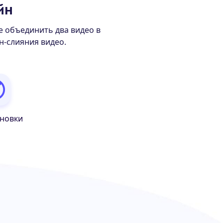
йн
 объединить два видео в
н-слияния видео.
ановки
?