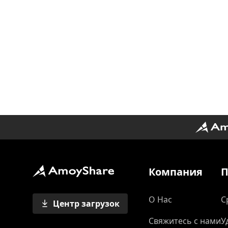
Компания
П
О Нас
С
Центр загрузок
Свяжитесь с нами
У