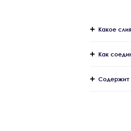
Какое сли
Как соеди
Содержит 