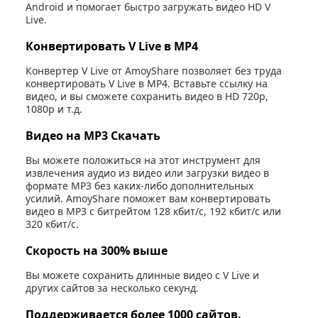
Android и помогает быстро загружать видео HD V
Live.
Конвертировать V Live в MP4
Конвертер V Live от AmoyShare позволяет без труда
конвертировать V Live в MP4. Вставьте ссылку на
видео, и вы сможете сохранить видео в HD 720p,
1080p и т.д.
Видео на MP3 Скачать
Вы можете положиться на этот инструмент для
извлечения аудио из видео или загрузки видео в
формате MP3 без каких-либо дополнительных
усилий. AmoyShare поможет вам конвертировать
видео в MP3 с битрейтом 128 кбит/с, 192 кбит/с или
320 кбит/с.
Скорость на 300% выше
Вы можете сохранить длинные видео с V Live и
других сайтов за несколько секунд.
Поддерживается более 1000 сайтов.