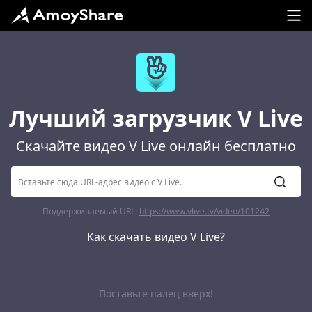
Лучший загрузчик V Live
Скачайте видео V Live онлайн бесплатно
Поддерживаемый URL:
https://www.vlive.tv/video/101242
Как скачать видео V Live?
Поставьте палец вверх!