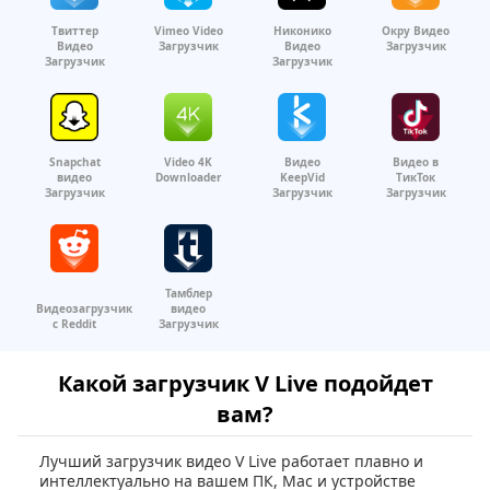
Твиттер
Vimeo Video
Никонико
Окру Видео
Видео
Загрузчик
Видео
Загрузчик
Загрузчик
Загрузчик
Snapchat
Video 4K
Видео
Видео в
видео
Downloader
KeepVid
ТикТок
Загрузчик
Загрузчик
Загрузчик
Тамблер
Видеозагрузчик
видео
с Reddit
Загрузчик
Какой загрузчик V Live подойдет
вам?
Лучший загрузчик видео V Live работает плавно и
интеллектуально на вашем ПК, Mac и устройстве