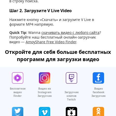
в строку поиска.
Шаг 2. Загрузите V Live Video
Нажмите кнопку «Скачать» и загрузите V Live в
формате MP4 напрямую.
Quick Tip:
Wanna
скачивать видео с любого сайта
?
Попробуйте наш бесплатный онлайн-загрузчик
видео —
AmoyShare Free Video Finder
.
Откройте для себя больше бесплатных
программ для загрузки видео
Бесплатное
Видео из
Видео
видео
Instagram
Загрузчик
facebook
Finder
Загрузчик
клипов
Загрузчик
Twitch