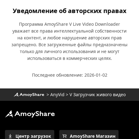
Уведомление об авторских правах
Программа AmoyShare V Live Video Downloader
уважает все права интеллектуальной собственности
на контент, и любое нарушение авторских прав
запрещено. Все загруженные файлы предназначены
только для личного использования и не могут
использоваться в коммерческих целях.
Последнее обновление: 2026-01-02
>
AnyVid
>
V Загрузчик живого видео
Центр загрузок
AmoyShare Магазин