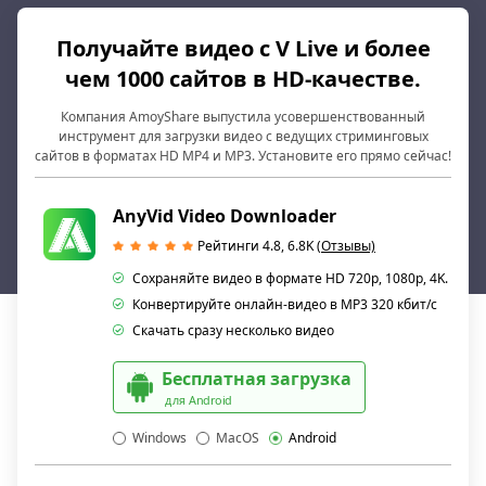
Получайте видео с V Live и более
чем 1000 сайтов в HD-качестве.
Компания AmoyShare выпустила усовершенствованный
инструмент для загрузки видео с ведущих стриминговых
сайтов в форматах HD MP4 и MP3. Установите его прямо сейчас!
AnyVid Video Downloader
Рейтинги 4.8, 6.8K
(Отзывы)
Сохраняйте видео в формате HD 720p, 1080p, 4K.
Конвертируйте онлайн-видео в MP3 320 кбит/с
Скачать сразу несколько видео
Бесплатная загрузка
для Android
Windows
MacOS
Android