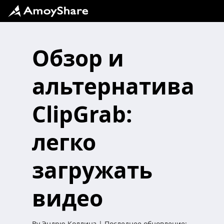
Обзор и
альтернатива
ClipGrab:
легко
загружать
видео
By
Эндрю Коллинз
| Последнее обновление: