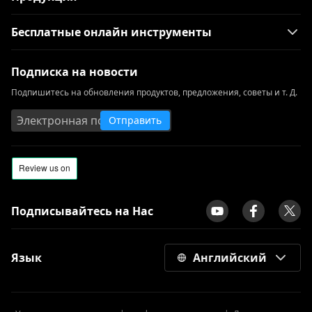
который вы должны знать 2023
Скачать Running Man 1080p с
Бесплатные онлайн инструменты
английскими субтитрами [2023]
All Video Downloader: скачать видео с
Подписка на новости
любого сайта
Подпишитесь на обновления продуктов, предложения, советы и т. Д.
Проигрыватель Windows Media не
Отправить
работает: 3 простых способа это
исправить
Альтернатива ClipConverter | Такие
сайты, как ClipConverter
[Проверено] Лучшие бесплатные
Подписывайтесь на Нас
приложения для загрузки фильмов для
Android Mobile
Ошибка aTube Catcher 204: исправить
Язык
Английский
ошибку навсегда
Обзор загрузчика видео Ummy |
Используйте умми правильно