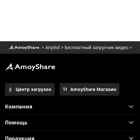
HD, которые вы должны знать
Как скачать фильмы Netflix на
компьютер? [100% работает]
Самый простой способ скачать фильмы
Netflix на Mac
>
AnyVid
>
Бесплатный загрузчик видео
>
[100% Workable] Лучший бесплатный
загрузчик полного фильма 2023
Загрузите видео Newgrounds с
помощью удивительного загрузчика
Как скачать видео Udemy на
Центр загрузок
AmoyShare Магазин
компьютер и мобильный телефон
3 способа загрузки видео Wistia
Компания
[Пошаговое руководство]
Лучший загрузчик видео для Windows
Помощь
10 (выбран 2023)
Лучший видеоплеер для Windows,
Продукция