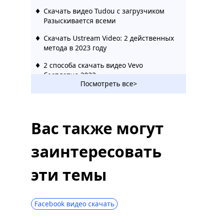
Скачать видео Tudou с загрузчиком
Разыскивается всеми
Скачать Ustream Video: 2 действенных
метода в 2023 году
2 способа скачать видео Vevo
бесплатно 2023
Посмотреть все>
Удивительный Rutube Downloader,
который вы должны использовать 2023
Как скачать видео Bilibili без усилий
Вас также могут
[2023]
заинтересовать
Hotstar Video Downloader | Скачать
видео Hotstar легко
эти темы
Загрузчик социальных сетей:
сохраняйте видео с популярных сайтов
123Movies Downloader | Скачать с
Facebook видео скачать
123Movies сейчас