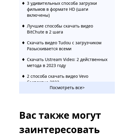
3 удивительных способа загрузки
фильмов в формате HD (шаги
включены)
Лучшие способы скачать видео
BitChute в 2 шага
Скачать видео Tudou с загрузчиком
Разыскивается всеми
Скачать Ustream Video: 2 действенных
метода в 2023 году
2 способа скачать видео Vevo
бесплатно 2023
Посмотреть все>
Удивительный Rutube Downloader,
который вы должны использовать 2023
Как скачать видео Bilibili без усилий
Вас также могут
[2023]
заинтересовать
Hotstar Video Downloader | Скачать
видео Hotstar легко