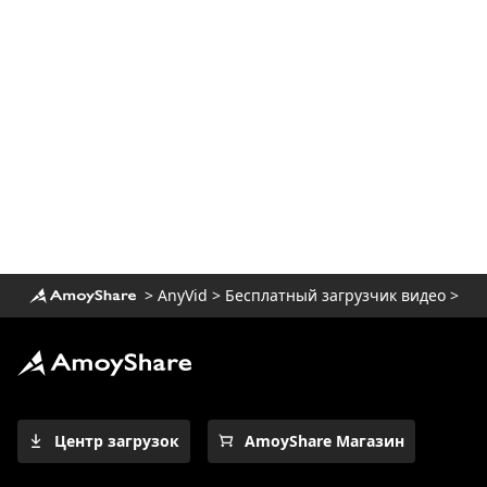
загрузки телесериалов
4 лучших загрузчика видео с Pinterest,
которые вам стоит попробовать
Умные методы загрузки фильмов MP4
HD, которые вы должны знать
Как скачать фильмы Netflix на
компьютер? [100% работает]
Самый простой способ скачать фильмы
Netflix на Mac
>
AnyVid
>
Бесплатный загрузчик видео
>
[100% Workable] Лучший бесплатный
загрузчик полного фильма 2023
Загрузите видео Newgrounds с
помощью удивительного загрузчика
Как скачать видео Udemy на
Центр загрузок
AmoyShare Магазин
компьютер и мобильный телефон
3 способа загрузки видео Wistia