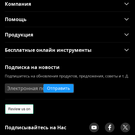
Компания
[Пошаговое руководство]
Лучший загрузчик видео для Windows
Помощь
10 (выбран 2023)
Лучший видеоплеер для Windows,
Продукция
который вы должны знать 2023
Скачать Running Man 1080p с
Бесплатные онлайн инструменты
английскими субтитрами [2023]
All Video Downloader: скачать видео с
Подписка на новости
любого сайта
Подпишитесь на обновления продуктов, предложения, советы и т. Д.
Обзор и альтернатива ClipGrab: легко
Отправить
загружать видео
Проигрыватель Windows Media не
работает: 3 простых способа это
исправить
Альтернатива ClipConverter | Такие
Подписывайтесь на Нас
сайты, как ClipConverter