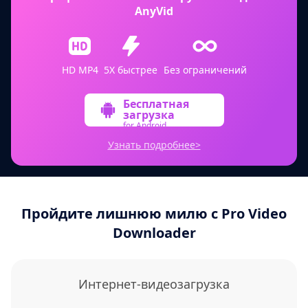
AnyVid
HD MP4
5X быстрее
Без ограничений
Бесплатная
загрузка
for Android
Узнать подробнее>
Пройдите лишнюю милю с Pro Video
Downloader
Интернет-видеозагрузка