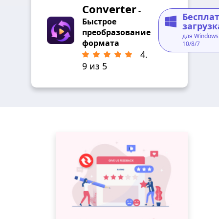
Converter
-
Беспла
Быстрое
загрузк
преобразование
для Windows
формата
10/8/7
4.
9 из 5