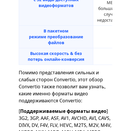
МБ в
видеоформатов
большинстве
случаев
недостаточно.
В пакетном
режиме
преобразование
файлов
Высокая скорость
&
без
потерь
онлайн-конверсия
Помимо представления сильных и
слабых сторон Convertio, этот обзор
Convertio также позволит вам узнать,
какие именно форматы видео
поддерживаются Convertio:
[
Поддерживаемые форматы видео
]
3G2, 3GP, AAF, ASF, AV1, AVCHD, AVI, CAVS,
DIVX, DV, F4V, FLV, HEVC, M2TS, M2V, M4V,