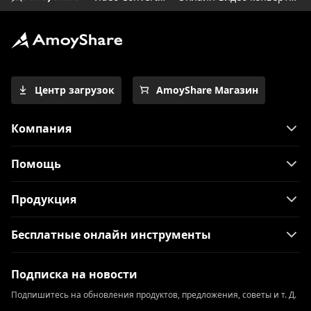
5 лучших конвертеров для
преобразования MOV в MP4 на iPhone
2023
2023 Последние методы
преобразования MKV в MP4
Центр загрузок
AmoyShare Магазин
4 проверенных метода простого
преобразования MPEG в MP4
Компания
[2 экстраординарных инструмента] Как
конвертировать M4V в MP4 на Mac
Помощь
Как легко конвертировать MKV в MP4
Продукция
на OBS?
[4 лучших простых в использовании
Бесплатные онлайн инструменты
метода] Как играть в WebM на iPhone
Как быстро исправить видео, которое
Подписка на новости
не воспроизводится на iPhone?
Подпишитесь на обновления продуктов, предложения, советы и т. Д.
Как конвертировать MP4 в MOV на