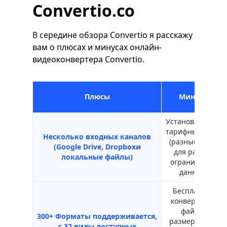
Convertio.co
В середине обзора Convertio я расскажу
вам о плюсах и минусах онлайн-
видеоконвертера Convertio.
Плюсы
Минусы
Установленный
тарифный план
Несколько входных каналов
(разные цены
(
Google Drive
,
Dropbox
и
для разных
локальные файлы)
ограничений
данных)
Бесплатной
конвертации
файлов
300+
Форматы
поддерживается,
размером 100
с
32 виды
доступных