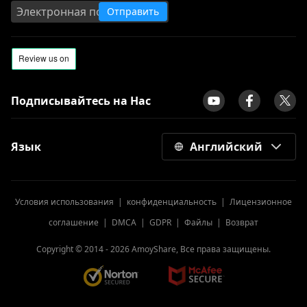
Windows и MacBook?
Отправить
5 популярных способов
конвертировать MKV в AVI [Пошаговое
руководство]
Используйте FFmpeg для
преобразования MKV в MP4 [Самый
Подписывайтесь на Нас
простой способ]
Как конвертировать MOV в MP4 на Mac
Язык
Английский
[Подробные руководства]
[4 лучших способа] Как быстро
конвертировать WMV в MP4 на Mac
Условия использования
|
конфиденциальность
|
Лицензионное
Как конвертировать AVI в MP4 на
соглашение
|
DMCA
|
GDPR
|
Файлы
|
Возврат
разных устройствах?
10 лучших видеоконвертеров [ТОЛЬКО
Copyright © 2014 -
2026
AmoyShare, Все права защищены.
ВЫБОРКА] в 2023 году
Простые способы преобразования
WebM в MP4