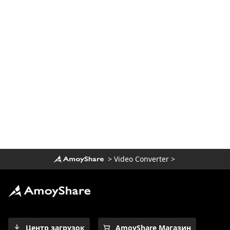
[4 лучших простых в использовании
метода] Как играть в WebM на iPhone
Используйте FFmpeg для
преобразования MKV в MP4 [Самый
простой способ]
Топ 7 плееров, которые должны быть у
вас, чтобы легко играть в FLV на Mac
2023
Как воспроизводить файлы MOV в
Windows 10? [100% рабочие советы]
>
Video Converter
>
Центр загрузок
AmoyShare Магазин