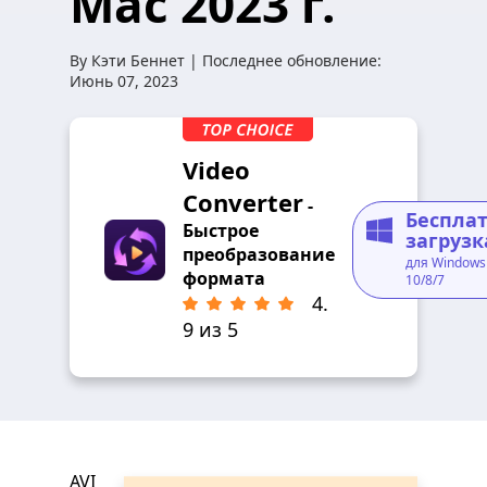
Mac 2023 г.
By
Кэти Беннет
| Последнее обновление:
Июнь 07, 2023
Video
Converter
-
Беспла
Быстрое
загрузк
преобразование
для Windows
формата
10/8/7
4.
9 из 5
AVI