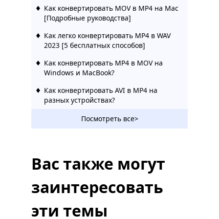
Как конвертировать MOV в MP4 на Mac
[Подробные руководства]
Как легко конвертировать MP4 в WAV
2023 [5 бесплатных способов]
Как конвертировать MP4 в MOV на
Windows и MacBook?
Как конвертировать AVI в MP4 на
разных устройствах?
Простые способы преобразования
Посмотреть все>
WebM в MP4
5 лучших способов сжатия MP4 на Mac
[Пошаговое руководство]
Вас также могут
[5 лучших способов] Как сжать видео в
заинтересовать
Windows 10
Как конвертировать VOB в MP4 [5
эти темы
удивительных конвертеров]