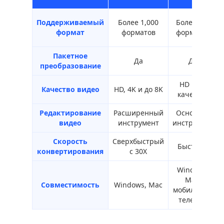
Поддерживаемый
Более 1,000
Более 200
формат
форматов
форматов
Пакетное
Да
Да
преобразование
HD и 4K
Качество видео
HD, 4K и до 8K
качество
Редактирование
Расширенный
Основной
видео
инструмент
инструмент
Скорость
Сверхбыстрый
Быстрый
конвертирования
с 30X
Windows,
Mac,
Совместимость
Windows, Mac
мобильный
телефон