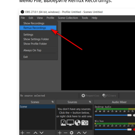
меню File, выберите Remux Recordings.