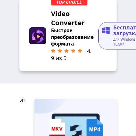
Video
Converter
-
Беспла
Быстрое
загрузк
преобразование
для Windows
формата
10/8/7
4.
9 из 5
Из