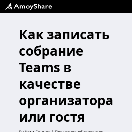
Как записать
собрание
Teams в
качестве
организатора
или гостя
By
Кэти Беннет
| Последнее обновление: